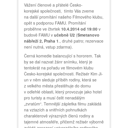
Vážení členové a přátelé Česko-
korejské společnosti, tímto Vás zveme
na další promítání našeho Filmového klubu,
opět s podporou FAMU. Promítání
proběhne ve čtvrtek
10.4.2014 od 19:00
v
budově FAMU v
učebně U2
(
Smetanovo
nábřeží 2, Praha 1
., druhé patro; rezervace
není nutná, vstup zdarma).
Černá komedie balancující s hororem. Tak
by se dal nazvat žánr snímku, který je
tentokrát na pořadu ve filmovém klubu
Česko-korejské společnosti. Režisér Kim Ji-
un v něm sleduje příběh rodiny, která se
z velkého města přestěhuje do domu
v odlehlé oblasti, který provozuje jako hotel
pro turisty a musí čelit nenadálým
„zvratům“. Temnější zápletka filmu zakládá
na vztazích a vnitřních pohnutkách
charakterově výrazných členů rodiny a
tajemné atmosféře, přičemž režisér výborně
zvládá zasazení univerzálního rodinného