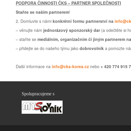
PODPORA ČINNOSTI ČKS – PARTNER SPOLEČNOSTI
Staňte se naším partnerem
!
2. Domluvte s námi
konkrétní formu partnerství na
info@ck
– věnujte nám
jednorázový sponzorský dar
(a odečtěte si h
– staňte se
mediálním, organizačním či jiným partnerem na
– přidejte se do našeho týmu jako
dobrovolník
a pomozte nám
Další informace
na
info@cks-korea.cz
nebo
+ 420 774 915 
Spolupracujeme s