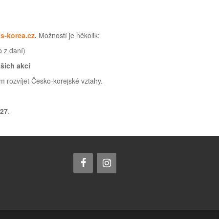
s-korea.cz
.
Možností je několik:
o z daní)
šich akcí
 rozvíjet Česko-korejské vztahy.
727
.