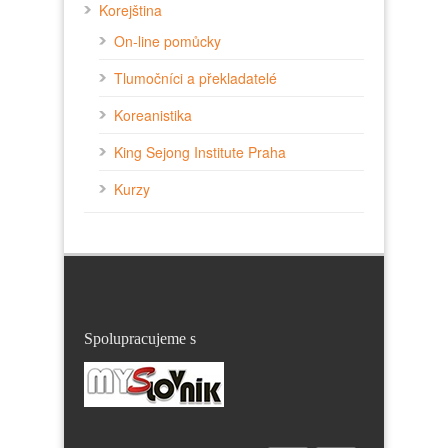
Korejština
On-line pomůcky
Tlumočníci a překladatelé
Koreanistika
King Sejong Institute Praha
Kurzy
Spolupracujeme s