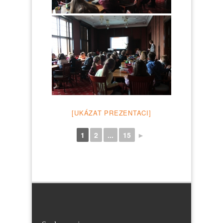
[UKÁZAT PREZENTACI]
1
2
...
15
►