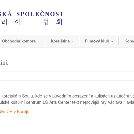
Obchodní komora
»
Korejština
»
Filmový klub
»
Kore
tině
 v korejském Soulu, kde se v původním obsazení a kulisách uskuteční ve
soulské kulturní centrum LG Arts Center text nejnovější hry Václava Hav
tví ČR v Koreji
.