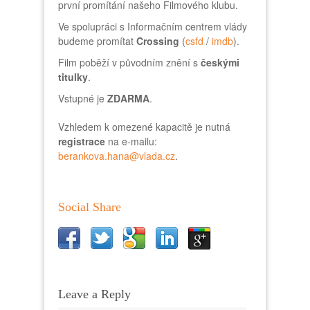
první promítání našeho Filmového klubu.
Ve spolupráci s Informačním centrem vlády
budeme promítat
Crossing
(
csfd
/
imdb
).
Film poběží v původním znění s
českými
titulky
.
Vstupné je
ZDARMA
.
Vzhledem k omezené kapacitě je nutná
registrace
na e-mailu:
berankova.hana@vlada.cz
.
Social Share
Leave a Reply