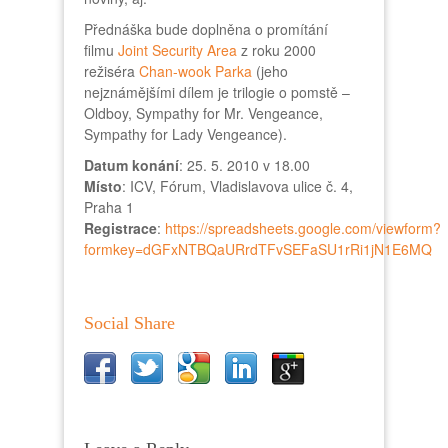
Přednáška bude doplněna o promítání
filmu
Joint Security Area
z roku 2000
režiséra
Chan-wook Parka
(jeho
nejznámějšími dílem je trilogie o pomstě –
Oldboy, Sympathy for Mr. Vengeance,
Sympathy for Lady Vengeance).
Datum konání
: 25. 5. 2010 v 18.00
Místo
: ICV, Fórum, Vladislavova ulice č. 4,
Praha 1
Registrace
:
https://spreadsheets.google.com/viewform?
formkey=dGFxNTBQaURrdTFvSEFaSU1rRi1jN1E6MQ
Social Share