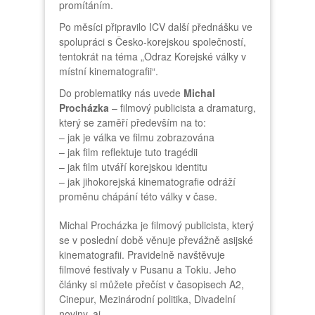
promítáním.
Po měsíci připravilo ICV další přednášku ve
spolupráci s Česko-korejskou společností,
tentokrát na téma „Odraz Korejské války v
místní kinematografii“.
Do problematiky nás uvede
Michal
Procházka
– filmový publicista a dramaturg,
který se zaměří především na to:
– jak je válka ve filmu zobrazována
– jak film reflektuje tuto tragédii
– jak film utváří korejskou identitu
– jak jihokorejská kinematografie odráží
proměnu chápání této války v čase.
Michal Procházka je filmový publicista, který
se v poslední době věnuje převážně asijské
kinematografii. Pravidelně navštěvuje
filmové festivaly v Pusanu a Tokiu. Jeho
články si můžete přečíst v časopisech A2,
Cinepur, Mezinárodní politika, Divadelní
noviny, aj.