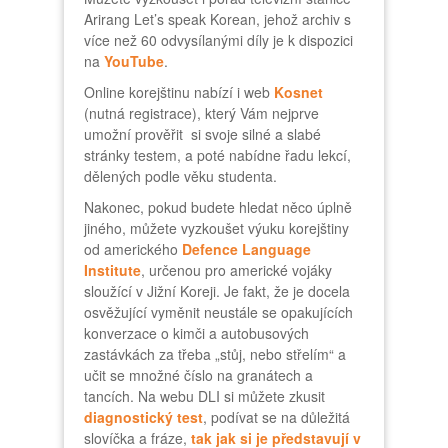
Arirang Let’s speak Korean, jehož archiv s
více než 60 odvysílanými díly je k dispozici
na
YouTube
.
Online korejštinu nabízí i web
Kosnet
(nutná registrace), který Vám nejprve
umožní prověřit si svoje silné a slabé
stránky testem, a poté nabídne řadu lekcí,
dělených podle věku studenta.
Nakonec, pokud budete hledat něco úplně
jiného, můžete vyzkoušet výuku korejštiny
od amerického
Defence Language
Institute
, určenou pro americké vojáky
sloužící v Jižní Koreji. Je fakt, že je docela
osvěžující vyměnit neustále se opakujících
konverzace o kimči a autobusových
zastávkách za třeba „stůj, nebo střelím“ a
učit se množné číslo na granátech a
tancích. Na webu DLI si můžete zkusit
diagnostický test
, podívat se na důležitá
slovíčka a fráze,
tak jak si je představují v