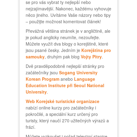
se pro vás vybrat ty nejlepší nebo
nejzajímavější. Nakonec, každému vyhovuje
něco jiného. Uvítáme Vaše názory nebo tipy
– použijte možnost komentovat článek!
Převážná většina stránek je v angličtině, ale
je pokud anglicky neumíte, nezoufejte.
Můžete využít dva blogy o korejštině, které
jsou psané česky. Jedním je
Korejština pro
samouky
, druhým pak blog
Vojty Pitry
.
Dvě pravděpodobně nejlepší stránky pro
začátečníky jsou
Sogang University
Korean Program
anebo
Language
Education Institute při Seoul National
University
.
Web Korejské turistické organizace
nabízí online kurzy pro začátečníky i
pokročilé, a speciální kurz určený pro
turisty, který naučí 270 užitečných výrazů a
frází.
Můžete vyzkoušet i pořad televizní stanice