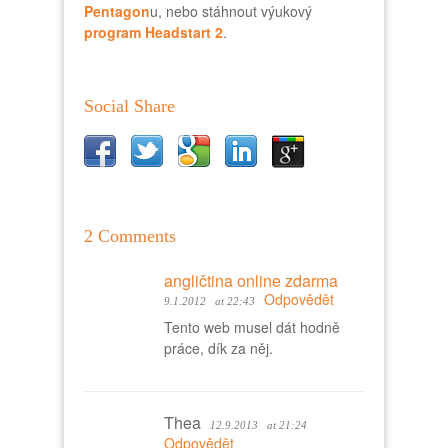
Pentagon
u, nebo stáhnout výukový
program Headstart 2
.
Social Share
2 Comments
angličtina online zdarma
Odpovědět
9.1.2012
at 22:43
Tento web musel dát hodně
práce, dík za něj.
Thea
12.9.2013
at 21:24
Odpovědět