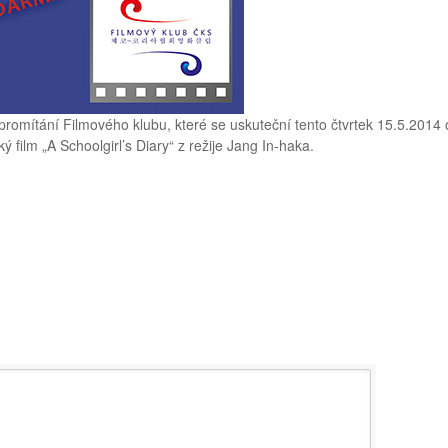
promítání Filmového klubu, které se uskuteční tento čtvrtek 15.5.201
film „A Schoolgirl’s Diary“ z režije Jang In-haka.