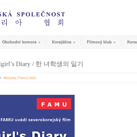
Obchodní komora
»
Korejština
»
Filmový klub
»
Kore
olgirl’s Diary / 한 녀학생의 일기
Aktuality
,
Filmový klub