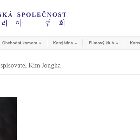
Obchodní komora
»
Korejština
»
Filmový klub
»
Kore
 spisovatel Kim Jongha