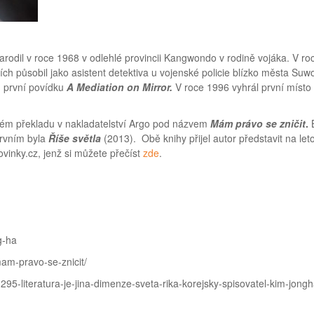
arodil v roce 1968 v odlehlé provincii Kangwondo v rodině vojáka. V r
h působil jako asistent detektiva u vojenské policie blízko města Suwo
 první povídku
A Mediation on Mirror.
V roce 1996 vyhrál první míst
ském překladu v nakladatelství Argo pod názvem
Mám právo se zničit
.
B
prvním byla
Říše světla
(2013). Obě knihy přijel autor představit na leto
novinky.cz, jenž si můžete přečíst
zde
.
g-ha
am-pravo-se-znicit/
1295-literatura-je-jina-dimenze-sveta-rika-korejsky-spisovatel-kim-jong