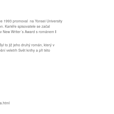
oce 1993 promoval na Yonsei University
n. Kariéře spisovatele se začal
o v New Writer´s Award s románem
I
yl to již jeho druhý román, který v
šní veletrh Svět knihy a při této
ha.html