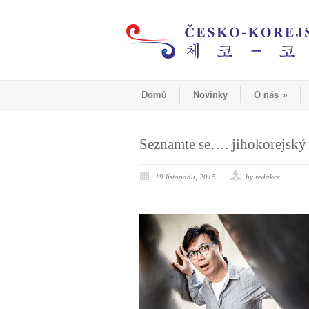
Domů
Novinky
O nás
»
Seznamte se…. jihokorejský
19 listopadu, 2015
by redakce