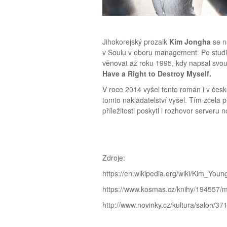
Jihokorejský prozaik
Kim Jongha
se n
v Soulu v oboru management. Po studiíc
věnovat až roku 1995, kdy napsal svou
Have a Right to Destroy Myself.
V roce 2014 vyšel tento román i v če
tomto nakladatelství vyšel. Tím zcela 
příležitosti poskytl i rozhovor serveru 
Zdroje:
https://en.wikipedia.org/wiki/Kim_Youn
https://www.kosmas.cz/knihy/194557/m
http://www.novinky.cz/kultura/salon/37