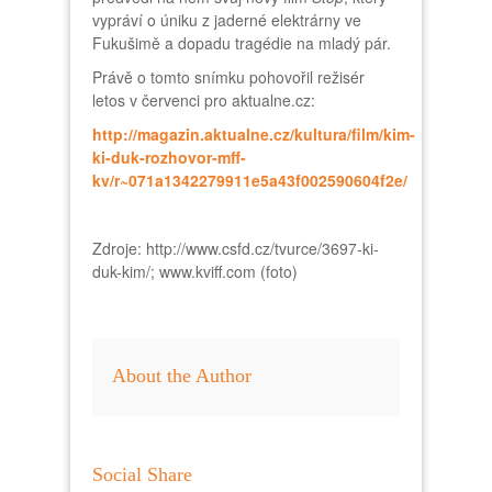
vypráví o úniku z jaderné elektrárny ve
Fukušimě a dopadu tragédie na mladý pár.
Právě o tomto snímku pohovořil režisér
letos v červenci pro aktualne.cz:
http://magazin.aktualne.cz/kultura/film/kim-
ki-duk-rozhovor-mff-
kv/r~071a1342279911e5a43f002590604f2e/
Zdroje: http://www.csfd.cz/tvurce/3697-ki-
duk-kim/; www.kviff.com (foto)
About the Author
Social Share