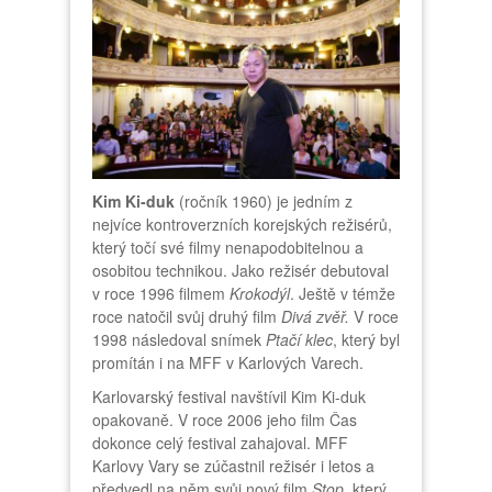
Kim Ki-duk
(ročník 1960) je jedním z
nejvíce kontroverzních korejských režisérů,
který točí své filmy nenapodobitelnou a
osobitou technikou. Jako režisér debutoval
v roce 1996 filmem
Krokodýl
. Ještě v témže
roce natočil svůj druhý film
Divá zvěř.
V roce
1998 následoval snímek
Ptačí klec
, který byl
promítán i na MFF v Karlových Varech.
Karlovarský festival navštívil Kim Ki-duk
opakovaně. V roce 2006 jeho film Čas
dokonce celý festival zahajoval. MFF
Karlovy Vary se zúčastnil režisér i letos a
předvedl na něm svůj nový film
Stop
, který