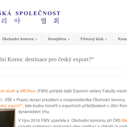
Obchodní komora
»
Korejština
»
Filmový klub
»
Kore
žní Korea: destinace pro český export?“
h studií
a
SKOKem
(FMV) pořádá další Exportní večery Fakulty mezin
11, VŠE v Praze) dorazí prezident a víceprezidentka Obchodní komory,
eský export?“
, kde budou hovořit o exportních příležitostech v Jižní K
dynamickém trhu.
V říjnu 2016 FMV uzavřela s Obchodní komorou při ČKS
Me
rozvíjet vzájemnou spolupráci obou institucí a přispět i k po