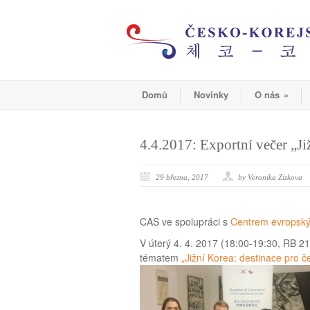
Domů
Novinky
O nás
»
4.4.2017: Exportní večer „Ji
29 března, 2017
by Veronika Zizkova
CAS ve spolupráci s
Centrem evropskýc
V úterý 4. 4. 2017 (18:00-19:30, RB 2
tématem
„Jižní Korea: destinace pro č