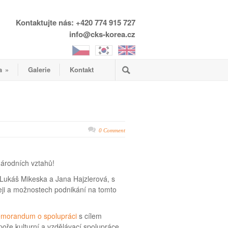
Kontaktujte nás: +420 774 915 727
info@cks-korea.cz
a
»
Galerie
Kontakt
0 Comment
árodních vztahů!
 Lukáš Mikeska a Jana Hajzlerová, s
oreji a možnostech podnikání na tomto
morandum o spolupráci
s cílem
dpoře kulturní a vzdělávací spolupráce