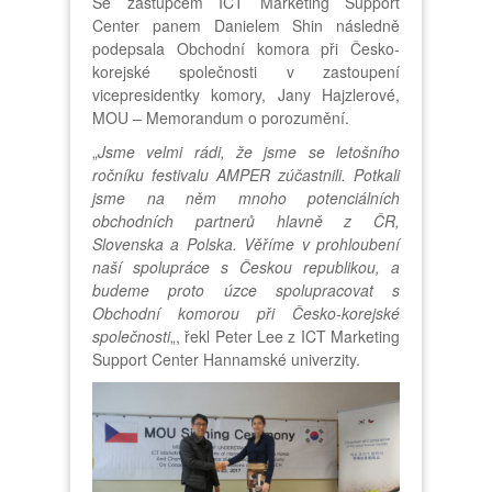
Se zástupcem ICT Marketing Support
Center panem Danielem Shin následně
podepsala Obchodní komora při Česko-
korejské společnosti v zastoupení
vicepresidentky komory, Jany Hajzlerové,
MOU – Memorandum o porozumění.
„
Jsme velmi rádi, že jsme se letošního
ročníku festivalu AMPER zúčastnili. Potkali
jsme na něm mnoho potenciálních
obchodních partnerů hlavně z ČR,
Slovenska a Polska. Věříme v prohloubení
naší spolupráce s Českou republikou, a
budeme proto úzce spolupracovat s
Obchodní komorou při Česko-korejské
společnosti
„, řekl Peter Lee z ICT Marketing
Support Center Hannamské univerzity.