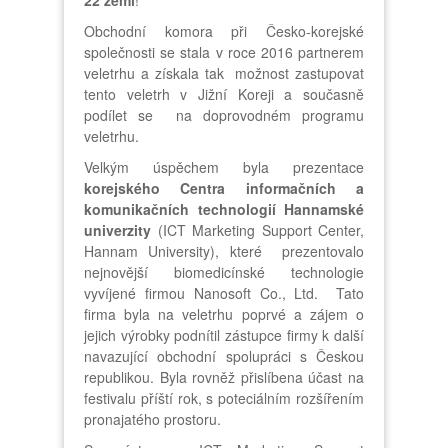
Obchodní komora při Česko-korejské
společnosti se stala v roce 2016 partnerem
veletrhu a získala tak možnost zastupovat
tento veletrh v Jižní Koreji a současně
podílet se na doprovodném programu
veletrhu.
Velkým úspěchem byla prezentace
korejského Centra informačních a
komunikačních technologií Hannamské
univerzity
(ICT Marketing Support Center,
Hannam University), které prezentovalo
nejnovější biomedicínské technologie
vyvíjené firmou Nanosoft Co., Ltd. Tato
firma byla na veletrhu poprvé a zájem o
jejich výrobky podnítil zástupce firmy k další
navazující obchodní spolupráci s Českou
republikou. Byla rovněž přislíbena účast na
festivalu příští rok, s poteciálním rozšířením
pronajatého prostoru.