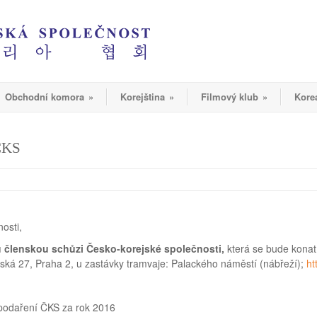
Obchodní komora
»
Korejština
»
Filmový klub
»
Kore
ČKS
osti,
členskou schůzi Česko-korejské společnosti
,
která se bude konat
ská 27, Praha 2, u zastávky tramvaje: Palackého náměstí (nábřeží);
ht
spodaření ČKS za rok 2016