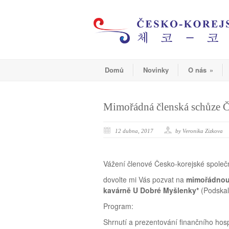
Domů
Novinky
O nás
»
Mimořádná členská schůze 
12 dubna, 2017
by Veronika Zizkova
Vážení členové Česko-korejské společn
dovolte mi Vás pozvat na
mimořádnou 
kavárně U Dobré Myšlenky*
(Podskal
Program:
Shrnutí a prezentování finančního ho